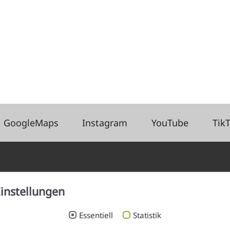
GoogleMaps
Instagram
YouTube
Tik
Sprechzeiten
instellungen
Mo
9–14 und 16–18 Uhr
Essentiell
Statistik
Di
9–14 Uhr